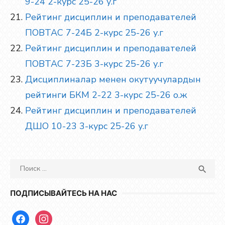
9-24 2-курс 25-26 у.г
Рейтинг дисциплин и преподавателей
ПОВТАС 7-24Б 2-курс 25-26 у.г
Рейтинг дисциплин и преподавателей
ПОВТАС 7-23Б 3-курс 25-26 у.г
Дисциплиналар менен окутуучулардын
рейтинги БКМ 2-22 3-курс 25-26 о.ж
Рейтинг дисциплин и преподавателей
ДШО 10-23 3-курс 25-26 у.г
Искать
ПОИ

для:
ПОДПИСЫВАЙТЕСЬ НА НАС
facebook
instagram