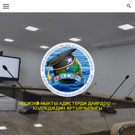
Перейти
к
содержанию
КЕСИПКӨЙ МЫКТЫ АДИСТЕРДИ ДАЯРДОО —
КОЛЛЕДЖДИН АРТЫКЧЫЛЫГЫ