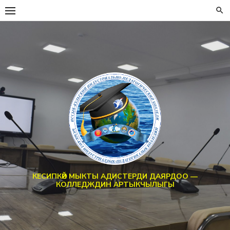
Перейти
к
содержанию
КЕСИПКӨЙ МЫКТЫ АДИСТЕРДИ ДАЯРДОО —
КОЛЛЕДЖДИН АРТЫКЧЫЛЫГЫ