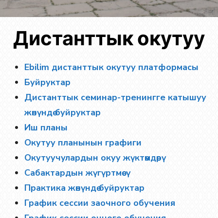
Дистанттык окутуу
Ebilim дистанттык окутуу платформасы
Буйруктар
Дистанттык семинар-тренингге катышуу
жөнүндө буйруктар
Иш планы
Окутуу планынын графиги
Окутуучулардын окуу жүктөмдөрү
Сабактардын жүгүртмөсү
Практика жөнүндө буйруктар
График сессии заочного обучения