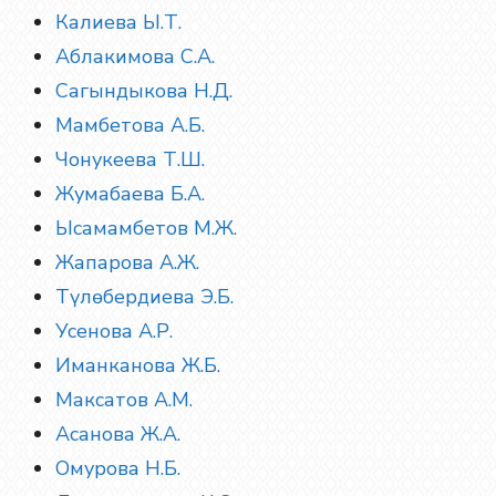
Калиева Ы.Т.
Аблакимова С.А.
Сагындыкова Н.Д.
Мамбетова А.Б.
Чонукеева Т.Ш.
Жумабаева Б.А.
Ысамамбетов М.Ж.
Жапарова А.Ж.
Түлөбердиева Э.Б.
Усенова А.Р.
Иманканова Ж.Б.
Максатов А.М.
Асанова Ж.А.
Омурова Н.Б.