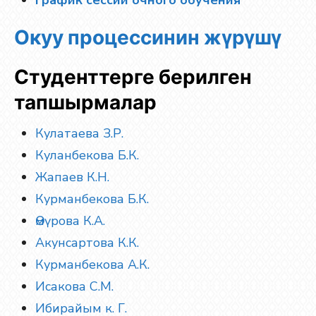
График сессии очного обучения
Окуу процессинин жүрүшү
Студенттерге берилген
тапшырмалар
Кулатаева З.Р.
Куланбекова Б.К.
Жапаев К.Н.
Курманбекова Б.К.
Өмүрова К.А.
Акунсартова К.К.
Курманбекова А.К.
Исакова С.М.
Ибирайым к. Г.