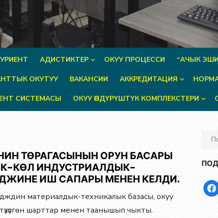
УРИЕНТ
АДИСТИКТЕР
ОКУУ ПРОЦЕССИ
“АЧЫК ЭШИ
НТТЫК ОКУТУУ
ВАКАНСИИ
АККРЕДИТАЦИЯ
НОРМА
ЕНТ СИСТЕМАСЫ
ОКУУ ӨНДҮРҮШТҮК КОМПЛЕКСТЕРИ
Иска
для:
НИН ТӨРАГАСЫНЫН ОРУН БАСАРЫ
ПОД
К-КӨЛ ИНДУСТРИАЛДЫК-
ДЖИНЕ ИШ САПАРЫ МЕНЕН КЕЛДИ.
face
едждин материалдык-техникалык базасы, окуу
 түзүлгөн шарттар менен таанышып чыкты.