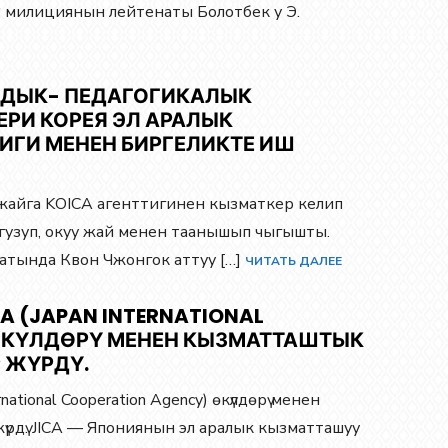
 милициянын лейтенаты Болотбек у Э.
ДЫК- ПЕДАГОГИКАЛЫК
РИ КОРЕЯ ЭЛ АРАЛЫК
ИГИ МЕНЕН БИРГЕЛИКТЕ ИШ
айга KOICA агенттигинен кызматкер келип
гузуп, окуу жай менен таанышып чыгышты.
атында Квон Чжонгок аттуу […]
ЧИТАТЬ ДАЛЕЕ
 (JAPAN INTERNATIONAL
 ӨКҮЛДӨРҮ МЕНЕН КЫЗМАТТАШТЫК
 ЖҮРДҮ.
national Cooperation Agency) өкүлдөрү менен
жүрдү. JICA — Япониянын эл аралык кызматташуу