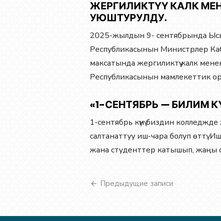
ЖЕРГИЛИКТҮҮ КАЛК МЕ
УЮШТУРУЛДУ.
2025-жылдын 9- сентябрында Ыс
Республикасынын Министрлер Ка
максатында жергиликтүү калк мен
Республикасынын мамлекеттик орг
«1-СЕНТЯБРЬ — БИЛИМ К
1-сентябрь күнү биздин колледж
салтанаттуу иш-чара болуп өттү. 
жана студенттер катышып, жаңы о
Навигация
Предыдущие записи
по
записям