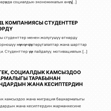
өрүндө социалдык-экономикалык өнүгүү […]
EL КОМПАНИЯСЫ СТУДЕНТТЕР
ӨРДҮ
ы студенттер менен жолугушуу өткөрдү.
ношуу мүмкүнчүлүктөрү, талаптар жана шарттар
. Студенттер үчүн пайдалуу, мотивациялык […]
ГЕК, СОЦИАЛДЫК КАМСЫЗДОО
АРМАЛЫГЫ ТАРАБЫНАН
НДАРДЫН ЖАНА КЕСИПТЕРДИН
ык камсыздоо жана миграция башкармалыгы
ндардын жана кесиптердин жарманкесине