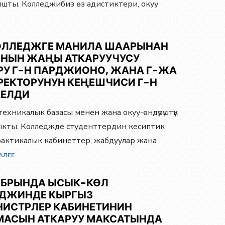
ышты. Колледжибиз өз адистиктери, окуу
 КОЛЛЕДЖГЕ МАНИЛА ШААРЫНАН
ЫНЫН ЖАҢЫ АТКАРУУЧУСУ
У Г-Н ПАРДЖИОНО, ЖАНА Г-ЖА
РЕКТОРУНУН КЕҢЕШЧИСИ Г-Н
КЕЛДИ
ехникалык базасы менен жана окуу-өндүрүштүк
кты. Колледжде студенттердин кесиптик
н практикалык кабинеттер, жабдуулар жана
АЛЕЕ
ЯБРЫНДА ЫСЫК-КӨЛ
ЕДЖИНДЕ КЫРГЫЗ
ИСТРЛЕР КАБИНЕТИНИН
МАСЫН АТКАРУУ МАКСАТЫНДА