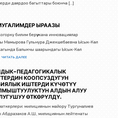
терди даярдоо багыттары боюнча […]
МУГАЛИМДЕР ЫРААЗЫ
горку билим берүү жана инновациялар
ры Мамырова Гульнура Джекшебаевна Ысык-Көл
лкагында Балыкчы шаарындагы Ысык-Көл
]
ЧИТАТЬ ДАЛЕЕ
ЛДЫК-ПЕДАГОГИКАЛЫК
ТЕРДИН КООПСУЗДУГУН
ИЯЛЫК ИШТЕРДИ КҮЧӨТҮҮ
ЛМЫШТУУЛУКТУН АЛДЫН АЛУУ
УГУШУУ ӨТКӨРҮЛДҮ.
аткерлери: милициянын майору Тургуналиев
ы Абдразаков А.Ш., милициянын лейтенаты