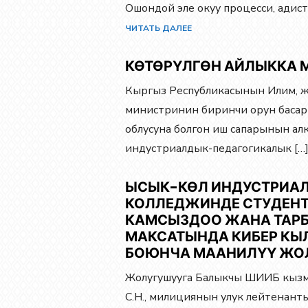
Ошондой эле окуу процесси, адис
ЧИТАТЬ ДАЛЕЕ
КӨТӨРҮЛГӨН АЙЛЫККА 
Кыргыз Республикасынын Илим, жо
министринин биринчи орун баса
облусуна болгон иш сапарынын а
индустриалдык-педагогикалык […
ЫСЫК-КӨЛ ИНДУСТРИА
КОЛЛЕДЖИНДЕ СТУДЕНТ
КАМСЫЗДОО ЖАНА ТАРБ
МАКСАТЫНДА КИБЕР КЫ
БОЮНЧА МААНИЛҮҮ ЖОЛ
Жолугушууга Балыкчы ШИИБ кызм
С.Н., милициянын улук лейтенант