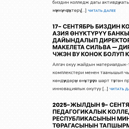
биздин колледж дагы активдүү кат
мүмкүнчүлүктөрү […]
ЧИТАТЬ ДАЛЕЕ
17- СЕНТЯБРЬ БИЗДИН
АЗИЯ ӨНҮКТҮРҮҮ БАНК
ДАЙЫНДАЛЫП ДИРЕКТОР
МАКЕЛЕТА СИЛЬВА — ДИ
ЧЖЭН ВУ КОНОК БОЛУП 
Алгач окуу жайдын материалдык-т
комплекстери менен таанышып чы
көндүмдөрүн өнүктүрүүгө шарт түзгө
инновациялык окутуу […]
ЧИТАТЬ Д
2025-ЖЫЛДЫН 9- СЕНТ
ПЕДАГОГИКАЛЫК КОЛЛ
РЕСПУБЛИКАСЫНЫН МИН
ТӨРАГАСЫНЫН ТАПШЫР