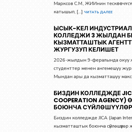
Марксов С.М., ЖИИнин тескɵɵчʏсʏ
катышып, […]
ЧИТАТЬ ДАЛЕЕ
ЫСЫК-КЕЛ ИНДУСТРИАЛ
КОЛЛЕДЖИ 3 ЖЫЛДАН БЕ
КЫЗМАТТАШТЫК АГЕНТТ
ЖУРГУЗУП КЕЛИШЕТ
2026-жылдын 9-фералында окуу ж
студенттер менен ангемешуу жур
Мындан ары да кызматташуу макс
БИЗДИН КОЛЛЕДЖДЕ JICA
COOPERATION AGENCY)
БОЮНЧА СҮЙЛӨШҮҮЛӨР
Биздин колледжде JICA (Japan Inter
кызматташтык боюнча сүйлөшүүлөр 