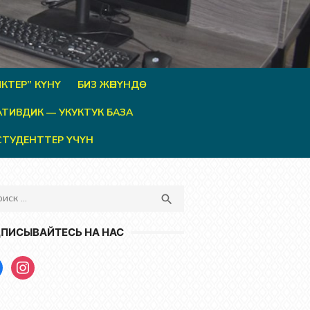
КТЕР” КҮНҮ
БИЗ ЖӨНҮНДӨ
ТИВДИК — УКУКТУК БАЗА
СТУДЕНТТЕР ҮЧҮН
ть
ПОИСК

ПИСЫВАЙТЕСЬ НА НАС
book
instagram