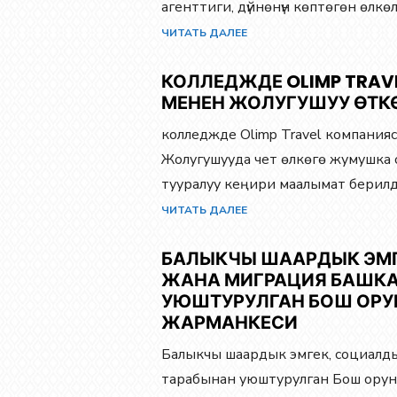
агенттиги, дүйнөнүн көптөгөн өлкөл
ЧИТАТЬ ДАЛЕЕ
КОЛЛЕДЖДЕ OLIMP TRAV
МЕНЕН ЖОЛУГУШУУ ӨТК
колледжде Olimp Travel компанияс
Жолугушууда чет өлкөгө жумушка ор
тууралуу кеңири маалымат берилди
ЧИТАТЬ ДАЛЕЕ
БАЛЫКЧЫ ШААРДЫК ЭМ
ЖАНА МИГРАЦИЯ БАШК
УЮШТУРУЛГАН БОШ ОРУ
ЖАРМАНКЕСИ
Балыкчы шаардык эмгек, социалд
тарабынан уюштурулган Бош ору