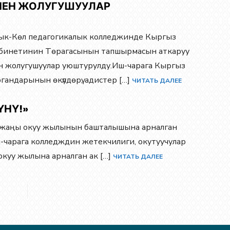
НЕН ЖОЛУГУШУУЛАР
ык-Көл педагогикалык колледжинде Кыргыз
бинетинин Төрагасынын тапшырмасын аткаруу
ен жолугушуулар уюштурулду.Иш-чарага Кыргыз
андарынын өкүлдөрү, адистер […]
ЧИТАТЬ ДАЛЕЕ
ҮНҮ!»
де жаңы окуу жылынын башталышына арналган
Иш-чарага колледждин жетекчилиги, окутуучулар
куу жылына арналган ак […]
ЧИТАТЬ ДАЛЕЕ